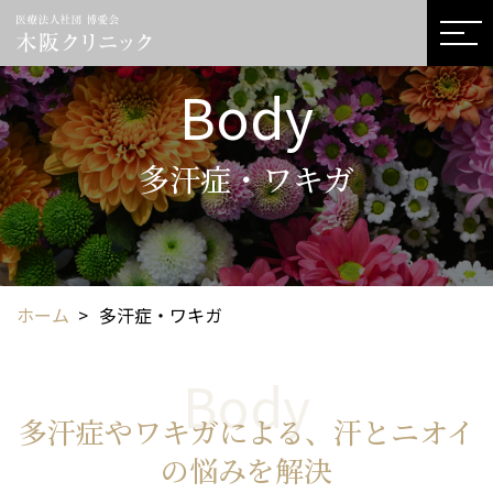
Body
多汗症・ワキガ
ホーム
>
多汗症・ワキガ
Body
多汗症やワキガによる、
汗とニオイ
の悩みを解決